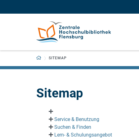
Zum Hauptinhalt springen
Zur Navigation springen
Zurück zur Startseite
SITEMAP
Sitemap
Service & Benutzung
Suchen & Finden
Lern- & Schulungsangebot