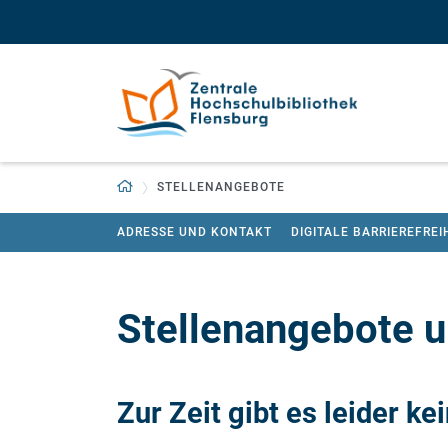
Zum Hauptinhalt springen
Zur Navigation springen
Zurück zur Startseite
STELLENANGEBOTE
ADRESSE UND KONTAKT
DIGITALE BARRIEREFREI
Stellenangebote 
Zur Zeit gibt es leider k