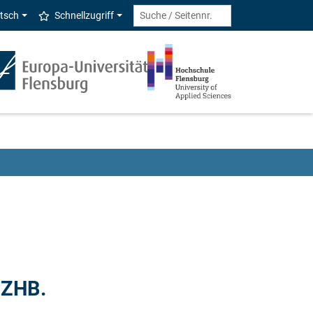
tsch
Schnellzugriff
 ZHB.