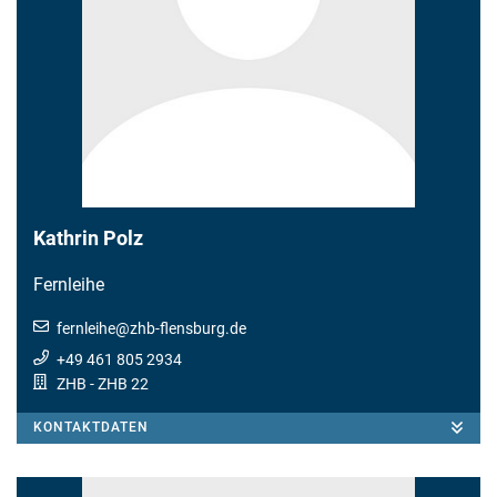
Kathrin Polz
Fernleihe
fernleihe
@
zhb-flensburg.de
+49 461 805 2934
ZHB - ZHB 22
KONTAKTDATEN