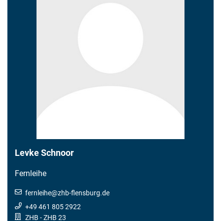
Levke Schnoor
Fernleihe
fernleihe
@
zhb-flensburg.de
+49 461 805 2922
ZHB - ZHB 23