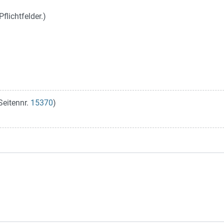
flichtfelder.)
Seitennr.
15370
)
n